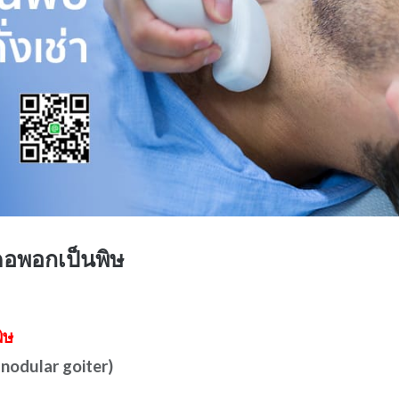
คคอพอกเป็นพิษ
ิษ
nodular goiter)