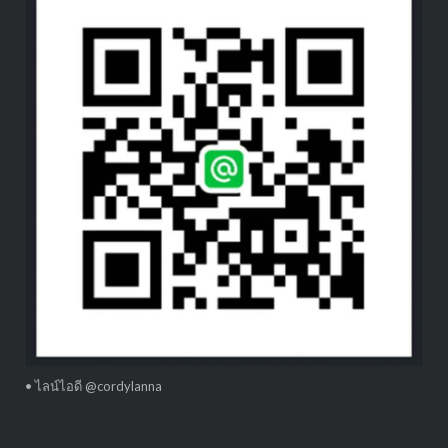
• ไลน์ไอดี @cordylanna