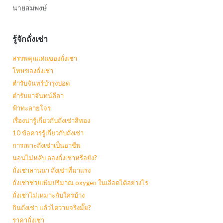
นายสมพงษ์
รู้จักถั่งเช่า
สรรพคุณเด่นของถั่งเช่า
โทษของถั่งเช่า
ตำรับจันทร์บำรุงปอด
ตำรับยาจันทน์ลีลา
ฟ้าทะลายโจร
เรื่องน่ารู้เกี่ยวกับถั่งเช่าสีทอง
10 ข้อควรรู้เกี่ยวกับถั่งเช่า
การเพาะถั่งเช่าเป็นอาชีพ
นอนไม่หลับ ลองถั่งเช่าหรือยัง?
ถั่งเช่าลานนา ถั่งเช่าที่มาแรง
ถั่งเช่าช่วยเพิ่มปริมาณ oxygen ในเลือดได้อย่างไร
ถั่งเช่าไม่เหมาะกับใครบ้าง
กินถั่งเช่า แล้วไตวายจริงมั๊ย?
ราคาถั่งเช่า