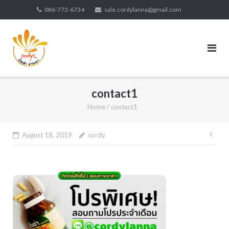
Skip
086-772-6734
sale.cordylanna@gmail.com
to
content
contact1
Home
/
contact1
Pos
August 18, 2019
cordy
nav