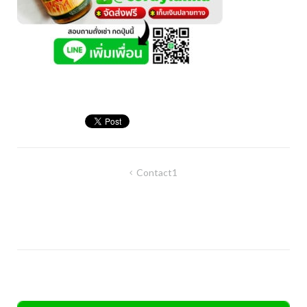
Post
Contact1
navigation