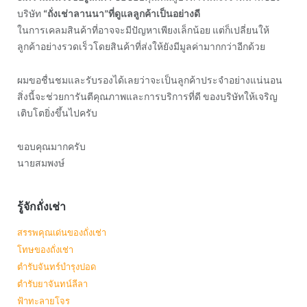
บริษัท
“ถั่งเช่าลานนา”ที่ดูแลลูกค้าเป็นอย่างดี
ในการเคลมสินค้าที่อาจจะมีปัญหาเพียงเล็กน้อย แต่ก็เปลี่ยนให้
ลูกค้าอย่างรวดเร็วโดยสินค้าที่ส่งให้ยังมีมูลค่ามากกว่าอีกด้วย
ผมขอชื่นชมและรับรองได้เลยว่าจะเป็นลูกค้าประจำอย่างแน่นอน
สิ่งนี้จะช่วยการันตีคุณภาพและการบริการที่ดี ของบริษัทให้เจริญ
เติบโตยิ่งขึ้นไปครับ
ขอบคุณมากครับ
นายสมพงษ์
รู้จักถั่งเช่า
สรรพคุณเด่นของถั่งเช่า
โทษของถั่งเช่า
ตำรับจันทร์บำรุงปอด
ตำรับยาจันทน์ลีลา
ฟ้าทะลายโจร