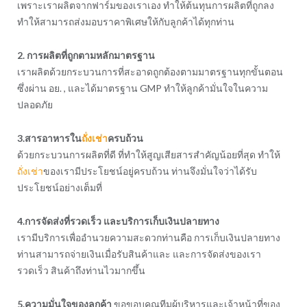
เพราะเราผลิตจากฟาร์มของเราเอง ทำให้ต้นทุนการผลิตที่ถูกลง
ทำให้สามารถส่งมอบราคาพิเศษให้กับลูกค้าได้ทุกท่าน
2. การผลิตที่ถูกตามหลักมาตรฐาน
เราผลิตด้วยกระบวนการที่สะอาดถูกต้องตามมาตรฐานทุกขั้นตอน
ซึ่งผ่าน อย. , และได้มาตรฐาน GMP ทำให้ลูกค้ามั่นใจในความ
ปลอดภัย
3.สารอาหารใน
ถั่งเช่า
ครบถ้วน
ด้วยกระบวนการผลิตที่ดี ที่ทำให้สูญเสียสารสำคัญน้อยที่สุด ทำให้
ถั่งเช่า
ของเรามีประโยชน์อยู่ครบถ้วน ท่านจึงมั่นใจว่าได้รับ
ประโยชน์อย่างเต็มที่
4.การจัดส่งที่รวดเร็ว และบริการเก็บเงินปลายทาง
เรามีบริการเพื่ออำนวยความสะดวกท่านคือ การเก็บเงินปลายทาง
ท่านสามารถจ่ายเงินเมื่อรับสินค้าและ และการจัดส่งของเรา
รวดเร็ว สินค้าถึงท่านไวมากขึ้น
5.ความมั่นใจของูลกค้า
ขอขอบคุณทีมผู้บริหารและเจ้าหน้าที่ของ