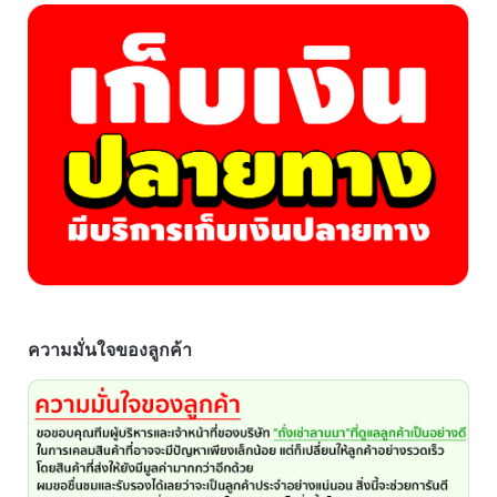
ความมั่นใจของลูกค้า