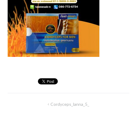
Post
Cordyceps_lanna_5_
navigation