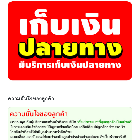
ความมั่นใจของลูกค้า