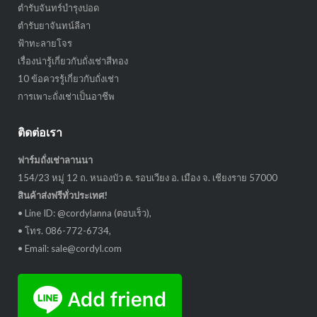
ตำรับจันทร์บำรุงปอด
ตำรับยาจันทน์ลีลา
ฟ้าทะลายโจร
เรื่องน่ารู้เกี่ยวกับถั่งเช่าสีทอง
10 ข้อควรรู้เกี่ยวกับถั่งเช่า
การเพาะถั่งเช่าเป็นอาชีพ
ติดต่อเรา
ฟาร์มถั่งเช่าลานนา
154/23 หมู่ 12 ถ. หนองบัว ต. รอบเวียง อ. เมือง จ. เชียงราย 57000
สินค้าส่งฟรีทั่วประเทศ!
• Line ID: @cordylanna (ตอบเร็ว),
• โทร. 086-772-6734,
• Email: sale@cordyl.com