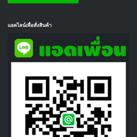
แอดไลน์เพื่อสั่งสินค้า