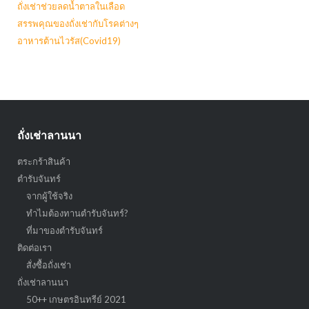
ถั่งเช่าช่วยลดน้ำตาลในเลือด
สรรพคุณของถั่งเช่ากับโรคต่างๆ
อาหารต้านไวรัส(Covid19)
ถั่งเช่าลานนา
ตระกร้าสินค้า
ตำรับจันทร์
จากผู้ใช้จริง
ทำไมต้องทานตำรับจันทร์?
ที่มาของตำรับจันทร์
ติดต่อเรา
สั่งซื้อถั่งเช่า
ถั่งเช่าลานนา
50++ เกษตรอินทรีย์ 2021