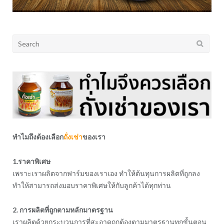
Search
for:
ทำไมถึงต้องเลือก
ถั่งเช่า
ของเรา
1.ราคาพิเศษ
เพราะเราผลิตจากฟาร์มของเราเอง ทำให้ต้นทุนการผลิตที่ถูกลง
ทำให้สามารถส่งมอบราคาพิเศษให้กับลูกค้าได้ทุกท่าน
2. การผลิตที่ถูกตามหลักมาตรฐาน
เราผลิตด้วยกระบวนการที่สะอาดถูกต้องตามมาตรฐานทุกขั้นตอน