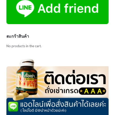
ตะกร้าสินค้า
No products in the cart.