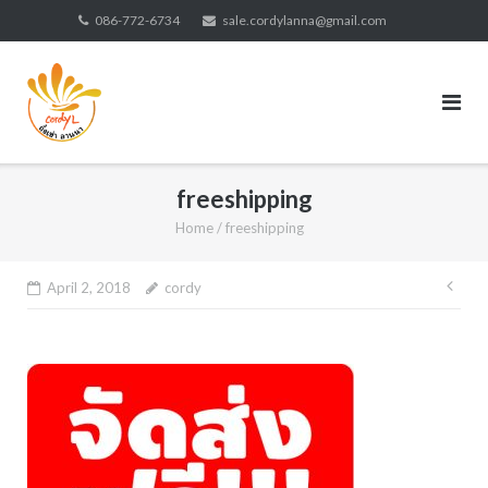
Skip
086-772-6734
sale.cordylanna@gmail.com
to
content
freeshipping
Home
/
freeshipping
Pos
April 2, 2018
cordy
nav