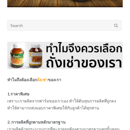
Search
for:
ทำไมถึงต้องเลือก
ถั่งเช่า
ของเรา
1.ราคาพิเศษ
เพราะเราผลิตจากฟาร์มของเราเอง ทำให้ต้นทุนการผลิตที่ถูกลง
ทำให้สามารถส่งมอบราคาพิเศษให้กับลูกค้าได้ทุกท่าน
2. การผลิตที่ถูกตามหลักมาตรฐาน
เราผลิตด้วยกระบวนการที่สะอาดถูกต้องตามมาตรฐานทุกขั้นตอน