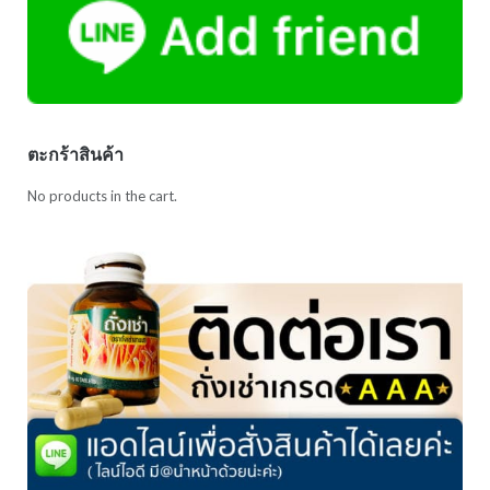
ตะกร้าสินค้า
No products in the cart.