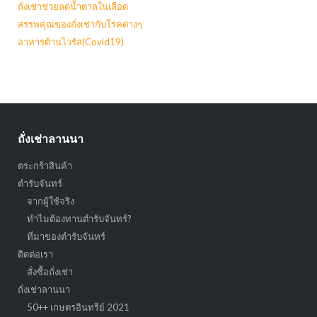
ถั่งเช่าช่วยลดน้ำตาลในเลือด
สรรพคุณของถั่งเช่ากับโรคต่างๆ
อาหารต้านไวรัส(Covid19)
ถั่งเช่าลานนา
ตระกร้าสินค้า
ตำรับจันทร์
จากผู้ใช้จริง
ทำไมต้องทานตำรับจันทร์?
ที่มาของตำรับจันทร์
ติดต่อเรา
สั่งซื้อถั่งเช่า
ถั่งเช่าลานนา
50++ เกษตรอินทรีย์ 2021