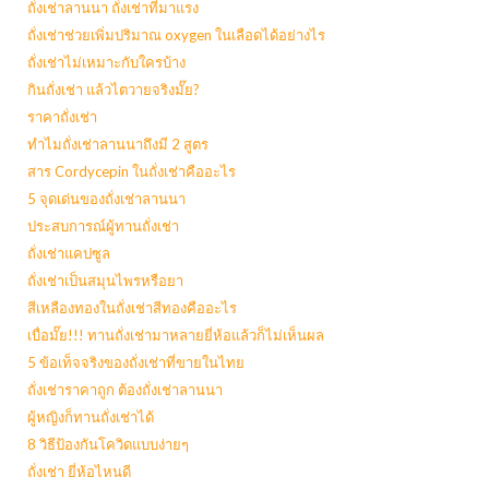
ถั่งเช่าลานนา ถั่งเช่าที่มาแรง
ถั่งเช่าช่วยเพิ่มปริมาณ oxygen ในเลือดได้อย่างไร
ถั่งเช่าไม่เหมาะกับใครบ้าง
กินถั่งเช่า แล้วไตวายจริงมั๊ย?
ราคาถั่งเช่า
ทำไมถั่งเช่าลานนาถึงมี 2 สูตร
สาร Cordycepin ในถั่งเช่าคืออะไร
5 จุดเด่นของถั่งเช่าลานนา
ประสบการณ์ผู้ทานถั่งเช่า
ถั่งเช่าแคปซูล
ถั่งเช่าเป็นสมุนไพรหรือยา
สีเหลืองทองในถั่งเช่าสีทองคืออะไร
เบื่อมั๊ย!!! ทานถั่งเช่ามาหลายยี่ห้อแล้วก็ไม่เห็นผล
5 ข้อเท็จจริงของถั่งเช่าที่ขายในไทย
ถั่งเช่าราคาถูก ต้องถั่งเช่าลานนา
ผู้หญิงก็ทานถั่งเช่าได้
8 วิธีป้องกันโควิดแบบง่ายๆ
ถั่งเช่า ยี่ห้อไหนดี