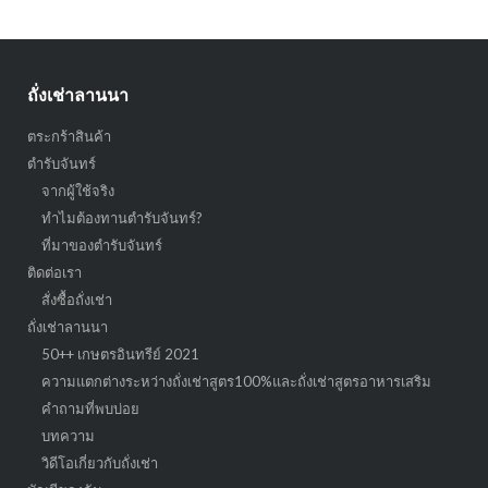
ถั่งเช่าลานนา
ตระกร้าสินค้า
ตำรับจันทร์
จากผู้ใช้จริง
ทำไมต้องทานตำรับจันทร์?
ที่มาของตำรับจันทร์
ติดต่อเรา
สั่งซื้อถั่งเช่า
ถั่งเช่าลานนา
50++ เกษตรอินทรีย์ 2021
ความแตกต่างระหว่างถั่งเช่าสูตร100%และถั่งเช่าสูตรอาหารเสริม
คำถามที่พบบ่อย
บทความ
วิดีโอเกี่ยวกับถั่งเช่า