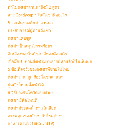
ทำไมถั่งเช่าลานนาถึงมี 2 สูตร
สาร Cordycepin ในถั่งเช่าคืออะไร
5 จุดเด่นของถั่งเช่าลานนา
ประสบการณ์ผู้ทานถั่งเช่า
ถั่งเช่าแคปซูล
ถั่งเช่าเป็นสมุนไพรหรือยา
สีเหลืองทองในถั่งเช่าสีทองคืออะไร
เบื่อมั๊ย!!! ทานถั่งเช่ามาหลายยี่ห้อแล้วก็ไม่เห็นผล
5 ข้อเท็จจริงของถั่งเช่าที่ขายในไทย
ถั่งเช่าราคาถูก ต้องถั่งเช่าลานนา
ผู้หญิงก็ทานถั่งเช่าได้
8 วิธีป้องกันโควิดแบบง่ายๆ
ถั่งเช่า ยี่ห้อไหนดี
ถั่งเช่าช่วยลดน้ำตาลในเลือด
สรรพคุณของถั่งเช่ากับโรคต่างๆ
อาหารต้านไวรัส(Covid19)