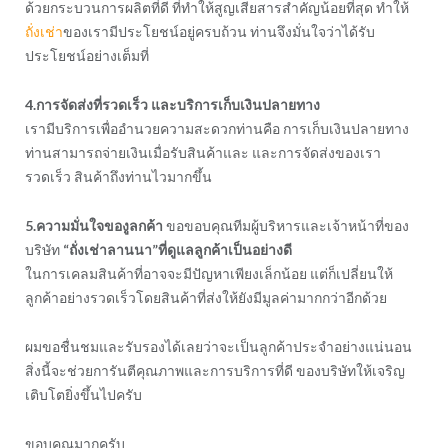
ด้วยกระบวนการผลิตที่ดี ที่ทำให้สูญเสียสารสำคัญน้อยที่สุด ทำให้
ถั่งเช่า
ของเรามีประโยชน์อยู่ครบถ้วน ท่านจึงมั่นใจว่าได้รับ
ประโยชน์อย่างเต็มที่
4.การจัดส่งที่รวดเร็ว และบริการเก็บเงินปลายทาง
เรามีบริการเพื่ออำนวยความสะดวกท่านคือ การเก็บเงินปลายทาง
ท่านสามารถจ่ายเงินเมื่อรับสินค้าและ และการจัดส่งของเรา
รวดเร็ว สินค้าถึงท่านไวมากขึ้น
5.ความมั่นใจของูลกค้า
ขอขอบคุณทีมผู้บริหารและเจ้าหน้าที่ของ
บริษัท
“ถั่งเช่าลานนา”ที่ดูแลลูกค้าเป็นอย่างดี
ในการเคลมสินค้าที่อาจจะมีปัญหาเพียงเล็กน้อย แต่ก็เปลี่ยนให้
ลูกค้าอย่างรวดเร็วโดยสินค้าที่ส่งให้ยังมีมูลค่ามากกว่าอีกด้วย
ผมขอชื่นชมและรับรองได้เลยว่าจะเป็นลูกค้าประจำอย่างแน่นอน
สิ่งนี้จะช่วยการันตีคุณภาพและการบริการที่ดี ของบริษัทให้เจริญ
เติบโตยิ่งขึ้นไปครับ
ขอบคุณมากครับ