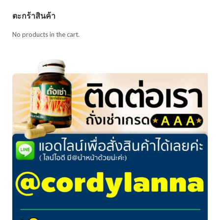
ตะกร้าสินค้า
No products in the cart.