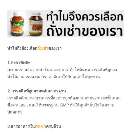
ทำไมถึงต้องเลือก
ถั่งเช่า
ของเรา
1.ราคาพิเศษ
เพราะเราผลิตจากฟาร์มของเราเอง ทำให้ต้นทุนการผลิตที่ถูกลง
ทำให้สามารถส่งมอบราคาพิเศษให้กับลูกค้าได้ทุกท่าน
2. การผลิตที่ถูกตามหลักมาตรฐาน
เราผลิตด้วยกระบวนการที่สะอาดถูกต้องตามมาตรฐานทุกขั้นตอน
ซึ่งผ่าน อย. , และได้มาตรฐาน GMP ทำให้ลูกค้ามั่นใจในความ
ปลอดภัย
3.สารอาหารใน
ถั่งเช่า
ครบถ้วน