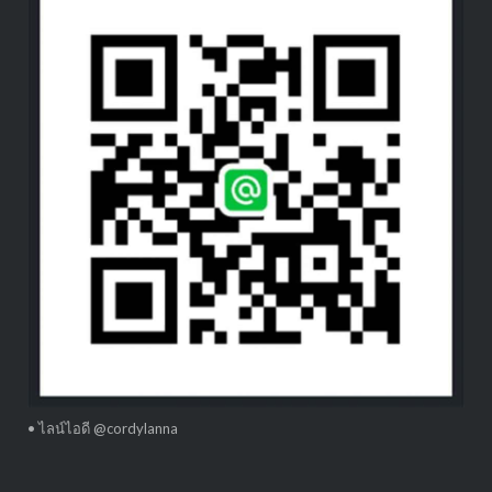
• ไลน์ไอดี @cordylanna