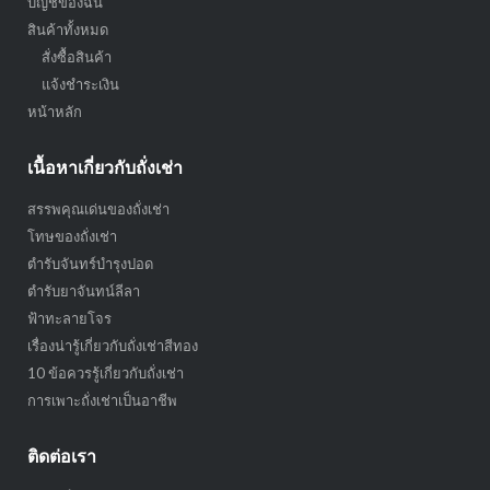
บัญชีของฉัน
สินค้าทั้งหมด
สั่งซื้อสินค้า
แจ้งชำระเงิน
หน้าหลัก
เนื้อหาเกี่ยวกับถั่งเช่า
สรรพคุณเด่นของถั่งเช่า
โทษของถั่งเช่า
ตำรับจันทร์บำรุงปอด
ตำรับยาจันทน์ลีลา
ฟ้าทะลายโจร
เรื่องน่ารู้เกี่ยวกับถั่งเช่าสีทอง
10 ข้อควรรู้เกี่ยวกับถั่งเช่า
การเพาะถั่งเช่าเป็นอาชีพ
ติดต่อเรา