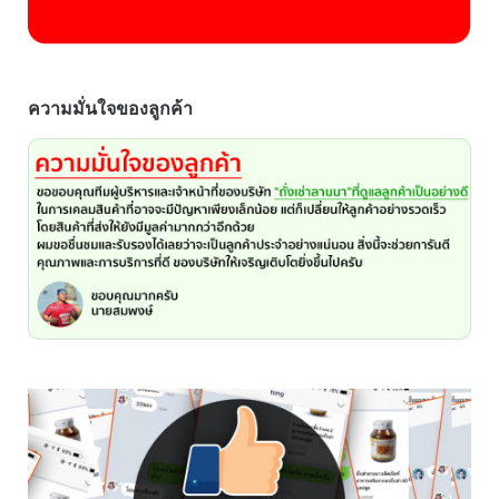
ความมั่นใจของลูกค้า